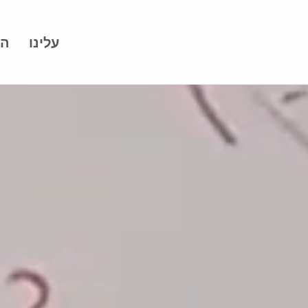
עלינו
הצ